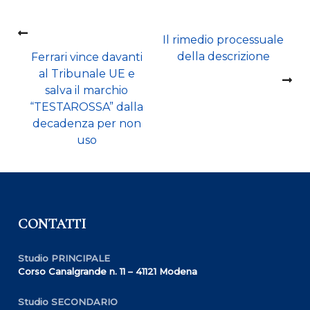
Navigazione
Il rimedio processuale
della descrizione
Ferrari vince davanti
articoli
al Tribunale UE e
salva il marchio
“TESTAROSSA” dalla
decadenza per non
uso
CONTATTI
Studio PRINCIPALE
Corso Canalgrande n. 11 – 41121 Modena
Studio SECONDARIO